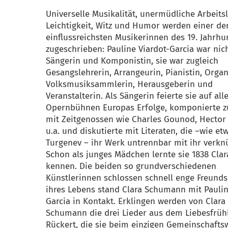
Universelle Musikalität, unermüdliche Arbeitsl
Leichtigkeit, Witz und Humor werden einer de
einflussreichsten Musikerinnen des 19. Jahrhu
zugeschrieben: Pauline Viardot-Garcia war nic
Sängerin und Komponistin, sie war zugleich
Gesangslehrerin, Arrangeurin, Pianistin, Organ
Volksmusiksammlerin, Herausgeberin und
Veranstalterin. Als Sängerin feierte sie auf al
Opernbühnen Europas Erfolge, komponierte
mit Zeitgenossen wie Charles Gounod, Hector 
u.a. und diskutierte mit Literaten, die –wie et
Turgenev – ihr Werk untrennbar mit ihr verkn
Schon als junges Mädchen lernte sie 1838 Cla
kennen. Die beiden so grundverschiedenen
Künstlerinnen schlossen schnell enge Freundsc
ihres Lebens stand Clara Schumann mit Paulin
Garcia in Kontakt. Erklingen werden von Clara
Schumann die drei Lieder aus dem Liebesfrüh
Rückert, die sie beim einzigen Gemeinschafts