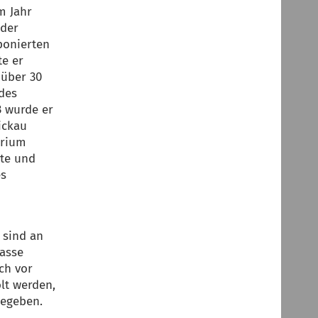
m Jahr
 der
ponierten
te er
 über 30
des
3 wurde er
ickau
orium
rte und
es
) sind an
asse
ch vor
lt werden,
gegeben.