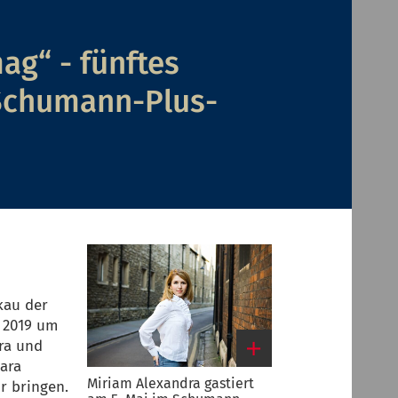
ag“ - fünftes
Schumann-Plus-
kau der
 2019 um
ra und
lara
Miriam Alexandra gastiert
r bringen.