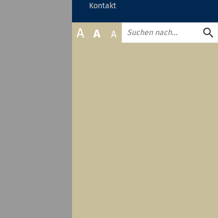
zuklappen
Kontakt
oder
zuklappen
Suche
A
A
A