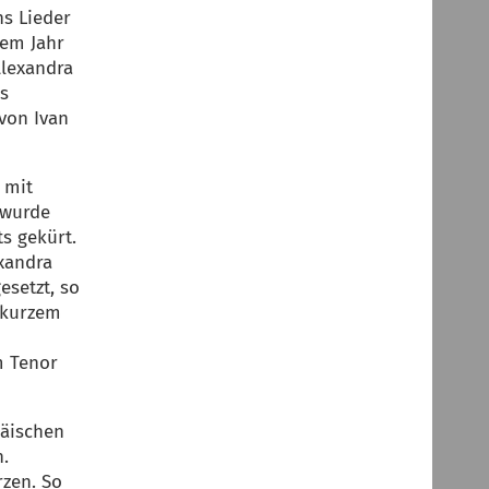
hs Lieder
dem Jahr
Alexandra
as
von Ivan
 mit
 wurde
s gekürt.
exandra
esetzt, so
r kurzem
m Tenor
päischen
.
zen. So