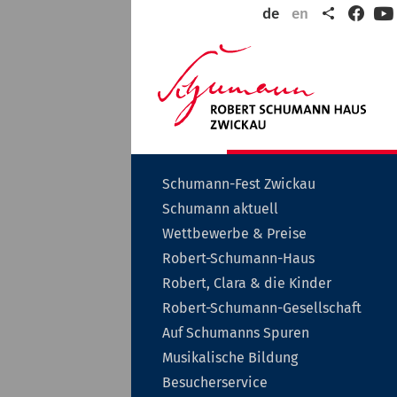
Teilen
de
en
Faceb
Y
Wil
in
der
Rob
Sch
Sta
Zwi
Untermenü
Schumann-Fest Zwickau
auf-
Untermenü
Schumann aktuell
oder
auf-
zuklappen
Untermenü
Wettbewerbe & Preise
oder
auf-
zuklappen
Untermenü
Robert-Schumann-Haus
oder
auf-
zuklappen
Unterme
Robert, Clara & die Kinder
oder
auf-
zuklappen
Unt
Robert-Schumann-Gesellschaft
oder
auf-
zuklappe
Auf Schumanns Spuren
oder
zukl
Untermenü
Musikalische Bildung
auf-
Untermenü
Besucherservice
oder
auf-