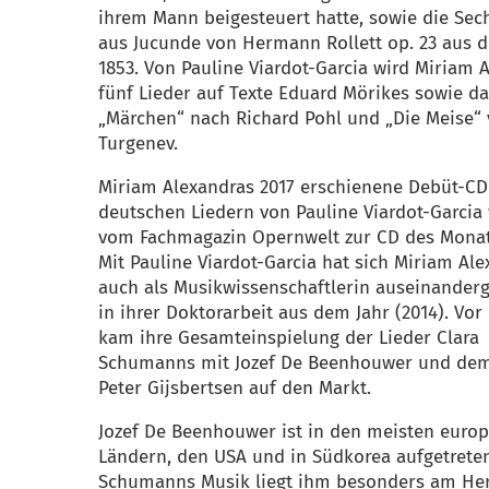
ihrem Mann beigesteuert hatte, sowie die Sec
aus Jucunde von Hermann Rollett op. 23 aus 
1853. Von Pauline Viardot-Garcia wird Miriam 
fünf Lieder auf Texte Eduard Mörikes sowie d
„Märchen“ nach Richard Pohl und „Die Meise“ 
Turgenev.
Miriam Alexandras 2017 erschienene Debüt-CD
deutschen Liedern von Pauline Viardot-Garcia
vom Fachmagazin Opernwelt zur CD des Monat
Mit Pauline Viardot-Garcia hat sich Miriam Al
auch als Musikwissenschaftlerin auseinanderg
in ihrer Doktorarbeit aus dem Jahr (2014). Vo
kam ihre Gesamteinspielung der Lieder Clara
Schumanns mit Jozef De Beenhouwer und de
Peter Gijsbertsen auf den Markt.
Jozef De Beenhouwer ist in den meisten euro
Ländern, den USA und in Südkorea aufgetreten
Schumanns Musik liegt ihm besonders am Her