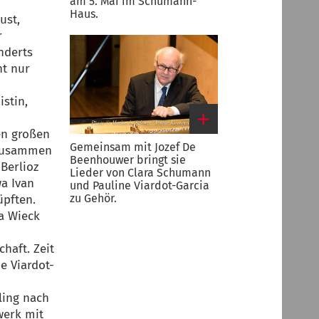
am 5. Mai im Schumann-
Haus.
ust,
Link
r
zum
nderts
großen
Bild
ht nur
istin,
len großen
Gemeinsam mit Jozef De
 zusammen
Beenhouwer bringt sie
Berlioz
Lieder von Clara Schumann
wa Ivan
und Pauline Viardot-Garcia
zu Gehör.
üpften.
Link
ra Wieck
zum
großen
haft. Zeit
Bild
e Viardot-
ling nach
werk mit