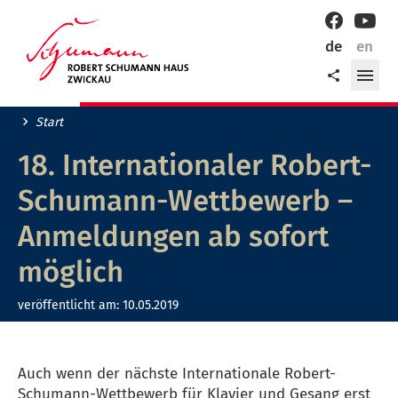
Willkommen
Facebook
YouT
in
de
en
der
Me
Teilen
Robert-
öff
Schumann-
Stadt
Start
Zwickau!
18. Internationaler Robert-
Schumann-Wettbewerb –
Anmeldungen ab sofort
möglich
veröffentlicht am:
10.05.2019
Auch wenn der nächste Internationale Robert-
Schumann-Wettbewerb für Klavier und Gesang erst