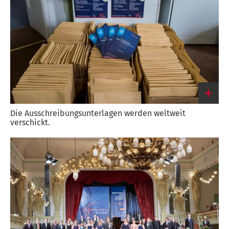
Die Ausschreibungsunterlagen werden weltweit
verschickt.
Link
zum
großen
Bild