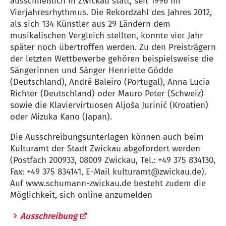
ausschließlich in Zwickau statt, seit 1996 im
Vierjahresrhythmus. Die Rekordzahl des Jahres 2012,
als sich 134 Künstler aus 29 Ländern dem
musikalischen Vergleich stellten, konnte vier Jahr
später noch übertroffen werden. Zu den Preisträgern
der letzten Wettbewerbe gehören beispielsweise die
Sängerinnen und Sänger Henriette Gödde
(Deutschland), André Baleiro (Portugal), Anna Lucia
Richter (Deutschland) oder Mauro Peter (Schweiz)
sowie die Klaviervirtuosen Aljoša Jurinić (Kroatien)
oder Mizuka Kano (Japan).
Die Ausschreibungsunterlagen können auch beim
Kulturamt der Stadt Zwickau abgefordert werden
(Postfach 200933, 08009 Zwickau, Tel.: +49 375 834130,
Fax: +49 375 834141, E-Mail
kulturamt
zwickau
de
).
Auf www.schumann-zwickau.de besteht zudem die
Möglichkeit, sich online anzumelden
Ausschreibung