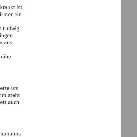
rankt ist,
hirmer ein
t Ludwig
lingen
a aus
 eine
zerte um
mm steht
ett auch
chumanns