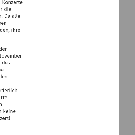
i Konzerte
r die
. Da alle
sen
den, ihre
der
 November
d des
ne
 den
derlich,
arte
m
n keine
zert!