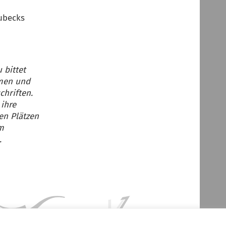
ubecks
bittet
men und
hriften.
 ihre
en Plätzen
m
.