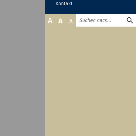
zuklappen
Kontakt
oder
zuklappen
Suche
A
A
A