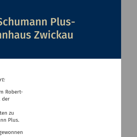
 Schumann Plus-
nnhaus Zwickau
t:
im Robert-
 der
ten zu
ann Plus.
r gewonnen