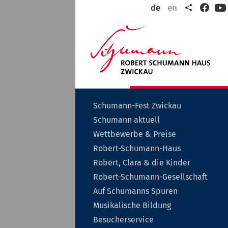
Teilen
de
en
Faceb
Y
Wil
in
der
Rob
Sch
Sta
Zwi
Untermenü
Schumann-Fest Zwickau
auf-
Untermenü
Schumann aktuell
oder
auf-
zuklappen
Untermenü
Wettbewerbe & Preise
oder
auf-
zuklappen
Untermenü
Robert-Schumann-Haus
oder
auf-
zuklappen
Unterme
Robert, Clara & die Kinder
oder
auf-
zuklappen
Unt
Robert-Schumann-Gesellschaft
oder
auf-
zuklappe
Auf Schumanns Spuren
oder
zukl
Untermenü
Musikalische Bildung
auf-
Untermenü
Besucherservice
oder
auf-