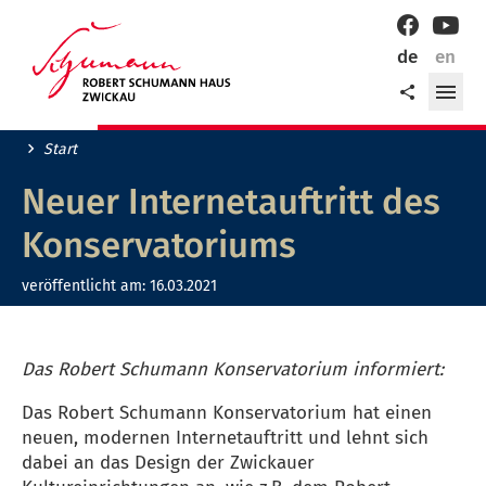
Willkommen
Facebook
YouT
in
de
en
der
Me
Teilen
Robert-
öff
Schumann-
Stadt
Start
Zwickau!
Neuer Internetauftritt des
Konservatoriums
veröffentlicht am:
16.03.2021
Das Robert Schumann Konservatorium informiert:
Das Robert Schumann Konservatorium hat einen
neuen, modernen Internetauftritt und lehnt sich
dabei an das Design der Zwickauer