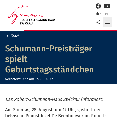
Willkommen
Facebook
YouT
in
de
en
der
Me
Teilen
Robert-
öff
Schumann-
Stadt
Start
Zwickau!
Schumann-Preisträger
spielt
Geburtstagsständchen
veröffentlicht am:
22.08.2022
Das Robert-Schumann-Haus Zwickau informiert:
Am Sonntag, 28. August, um 17 Uhr, gastiert der
belgische Pianist Jozef De Beenhouwer im Robert-