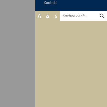
zuklappen
Kontakt
oder
zuklappen
Suche
A
A
A