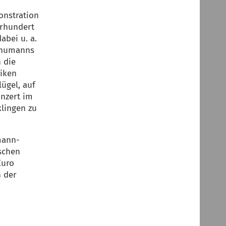
onstration
hrhundert
abei u. a.
Schumanns
 die
niken
ügel, auf
onzert im
lingen zu
mann-
schen
Euro
n der