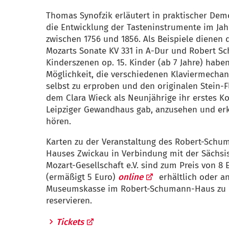
Thomas Synofzik erläutert in praktischer Dem
die Entwicklung der Tasteninstrumente im Ja
zwischen 1756 und 1856. Als Beispiele dienen d
Mozarts Sonate KV 331 in A-Dur und Robert 
Kinderszenen op. 15. Kinder (ab 7 Jahre) haben
Möglichkeit, die verschiedenen Klaviermecha
selbst zu erproben und den originalen Stein-Fl
dem Clara Wieck als Neunjährige ihr erstes K
Leipziger Gewandhaus gab, anzusehen und erk
hören.
Karten zu der Veranstaltung des Robert-Schu
Hauses Zwickau in Verbindung mit der Sächsi
Mozart-Gesellschaft e.V. sind zum Preis von 8 
(ermäßigt 5 Euro)
online
erhältlich oder a
Museumskasse im Robert-Schumann-Haus zu
reservieren.
Tickets