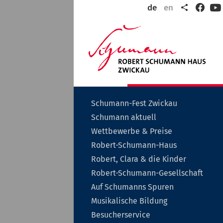
Teilen
de
en
Faceb
Y
Wil
in
der
Rob
Sch
Sta
Zwi
Untermenü
Schumann-Fest Zwickau
auf-
Untermenü
Schumann aktuell
oder
auf-
zuklappen
Untermenü
Wettbewerbe & Preise
oder
auf-
zuklappen
Untermenü
Robert-Schumann-Haus
oder
auf-
zuklappen
Unterme
Robert, Clara & die Kinder
oder
auf-
zuklappen
Unt
Robert-Schumann-Gesellschaft
oder
auf-
zuklappe
Auf Schumanns Spuren
oder
zukl
Untermenü
Musikalische Bildung
auf-
Untermenü
Besucherservice
oder
auf-