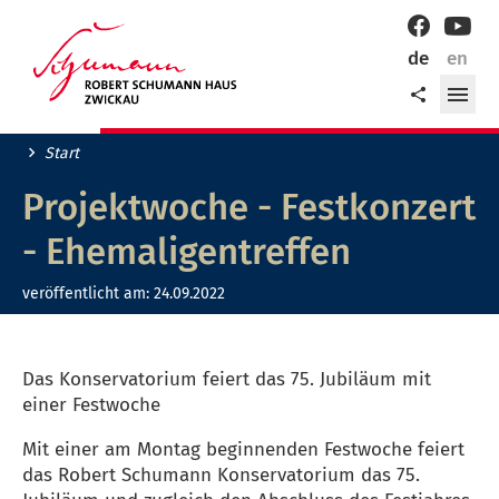
Willkommen
Facebook
YouT
in
de
en
der
Me
Teilen
Robert-
öff
Schumann-
Stadt
Start
Zwickau!
Projektwoche - Festkonzert
- Ehemaligentreffen
veröffentlicht am:
24.09.2022
Das Konservatorium feiert das 75. Jubiläum mit
einer Festwoche
Mit einer am Montag beginnenden Festwoche feiert
das Robert Schumann Konservatorium das 75.