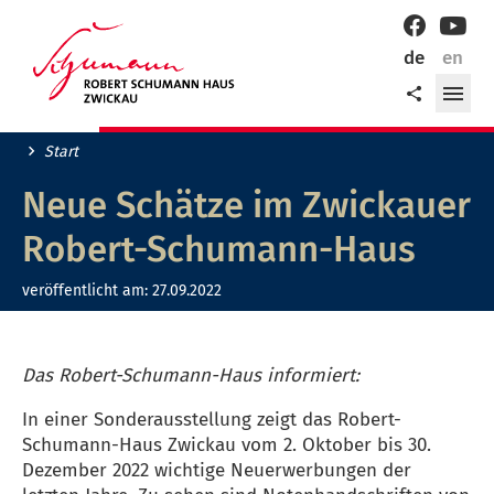
Willkommen
Facebook
YouT
in
de
en
der
Me
Teilen
Robert-
öff
Schumann-
Stadt
Start
Zwickau!
Neue Schätze im Zwickauer
Robert-Schumann-Haus
veröffentlicht am:
27.09.2022
Das Robert-Schumann-Haus informiert:
In einer Sonderausstellung zeigt das Robert-
Schumann-Haus Zwickau vom 2. Oktober bis 30.
Dezember 2022 wichtige Neuerwerbungen der