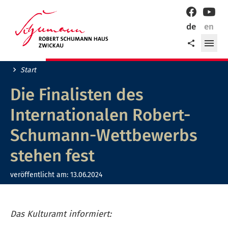
Willkommen
Facebook
YouT
in
de
en
der
Me
Teilen
Robert-
öff
Schumann-
Stadt
Start
Zwickau!
Die Finalisten des
Internationalen Robert-
Schumann-Wettbewerbs
stehen fest
veröffentlicht am:
13.06.2024
Das Kulturamt informiert: