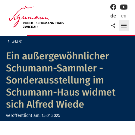
Willkommen
Facebook
YouT
in
de
en
der
Me
Teilen
Robert-
öff
Schumann-
Stadt
Start
Zwickau!
Ein außergewöhnlicher
Schumann-Sammler -
Sonderausstellung im
Schumann-Haus widmet
sich Alfred Wiede
veröffentlicht am:
15.01.2025