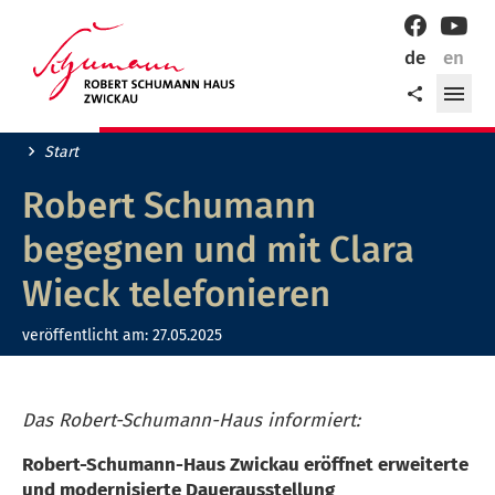
Willkommen
Facebook
YouT
in
de
en
der
Me
Teilen
Robert-
öff
Schumann-
Stadt
Start
Zwickau!
Robert Schumann
begegnen und mit Clara
Wieck telefonieren
veröffentlicht am:
27.05.2025
Das Robert-Schumann-Haus informiert:
Robert-Schumann-Haus Zwickau eröffnet erweiterte
und modernisierte Dauerausstellung