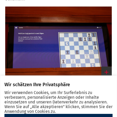
Link
zum
großen
Bild
Schachspiel
Wir schätzen Ihre Privatsphäre
Link
zum
Wir verwenden Cookies, um Ihr Surferlebnis zu
großen
verbessern, personalisierte Anzeigen oder Inhalte
Bild
einzusetzen und unseren Datenverkehr zu analysieren.
Wenn Sie auf „Alle akzeptieren" klicken, stimmen Sie der
Anwendung von Cookies zu.