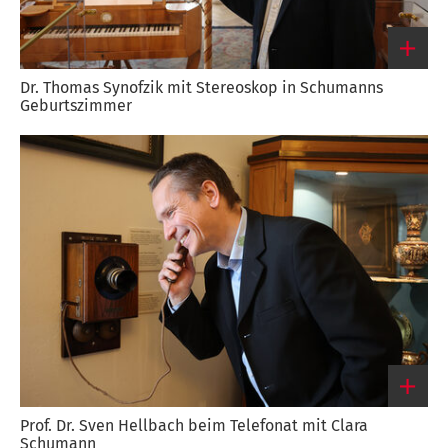
Dr. Thomas Synofzik mit Stereoskop in Schumanns
Geburtszimmer
Link
zum
großen
Bild
Prof. Dr. Sven Hellbach beim Telefonat mit Clara
Schumann