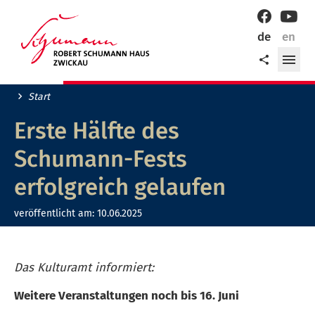
Willkommen
Facebook
YouT
in
de
en
der
Me
Teilen
Robert-
öff
Schumann-
Stadt
Start
Zwickau!
Erste Hälfte des
Schumann-Fests
erfolgreich gelaufen
veröffentlicht am:
10.06.2025
Das Kulturamt informiert:
Weitere Veranstaltungen noch bis 16. Juni