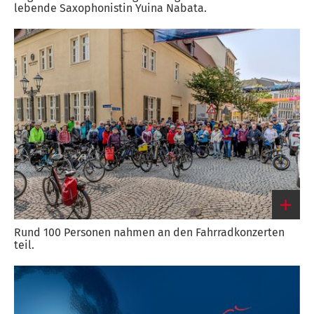
lebende Saxophonistin Yuina Nabata.
Link
zum
großen
Bild
Rund 100 Personen nahmen an den Fahrradkonzerten
teil.
Link
zum
großen
Bild