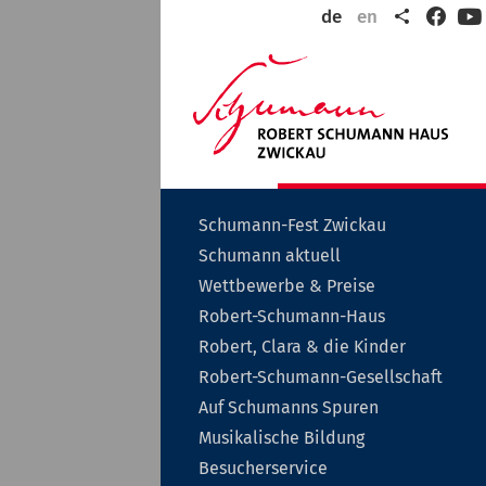
Teilen
de
en
Faceb
Y
Wil
in
der
Rob
Sch
Sta
Zwi
Untermenü
Schumann-Fest Zwickau
auf-
Untermenü
Schumann aktuell
oder
auf-
zuklappen
Untermenü
Wettbewerbe & Preise
oder
auf-
zuklappen
Untermenü
Robert-Schumann-Haus
oder
auf-
zuklappen
Unterme
Robert, Clara & die Kinder
oder
auf-
zuklappen
Unt
Robert-Schumann-Gesellschaft
oder
auf-
zuklappe
Auf Schumanns Spuren
oder
zukl
Untermenü
Musikalische Bildung
auf-
Untermenü
Besucherservice
oder
auf-