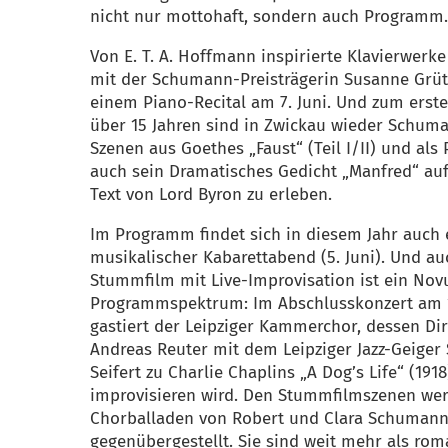
nicht nur mottohaft, sondern auch Programm
Von E. T. A. Hoffmann inspirierte Klavierwerke
mit der Schumann-Preisträgerin Susanne Grü
einem Piano-Recital am 7. Juni. Und zum erste
über 15 Jahren sind in Zwickau wieder Schum
Szenen aus Goethes „Faust“ (Teil I/II) und als
auch sein Dramatisches Gedicht „Manfred“ au
Text von Lord Byron zu erleben.
Im Programm findet sich in diesem Jahr auch 
musikalischer Kabarettabend (5. Juni). Und au
Stummfilm mit Live-Improvisation ist ein No
Programmspektrum: Im Abschlusskonzert am 1
gastiert der Leipziger Kammerchor, dessen Dir
Andreas Reuter mit dem Leipziger Jazz-Geiger
Seifert zu Charlie Chaplins „A Dog’s Life“ (1918
improvisieren wird. Den Stummfilmszenen we
Chorballaden von Robert und Clara Schuman
gegenübergestellt. Sie sind weit mehr als rom