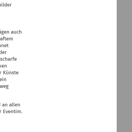
bilder
rägen auch
haftem
hnet
der
scharfe
nken
r Künste
ein
nweg
 an allen
r Eventim.