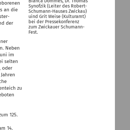
Bianca Dommes, Dr. Thomas
geborenen
Synofzik (Leiter des Robert-
s an die
Schumann-Hauses Zwickau)
ter-
uind Grit Weise (Kulturamt)
bei der Pressekonferenz
nd der
zum Zwickauer Schumann-
Fest.
Link
iner
zum
en. Neben
großen
Bild
Juni im
i selten
, oder
 Jahren
che
enteich zu
geboten
zum 125.
am 14.