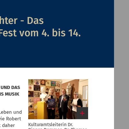
ter - Das
st vom 4. bis 14.
 UND DAS
NS MUSIK
 Leben und
ie Robert
Kulturamtsleiterin Dr.
t daher