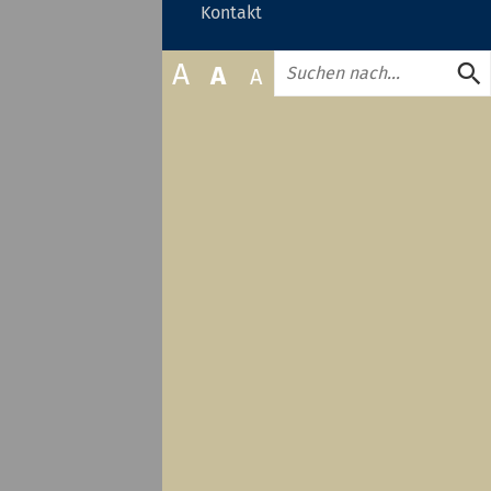
zuklappen
Kontakt
oder
zuklappen
Suche
A
A
A