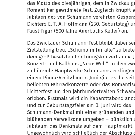
das Motto des diesjährigen, dem in Zwickau 
Romantiker gewidmete Fest. Zugleich knüpft e
Jubiläen des von Schumann verehrten Gespens
Dichters E. T. A. Hoffmann (250. Geburtstag) u
Faust-Figur (500 Jahre Auerbachs Keller) an.
Das Zwickauer Schumann-Fest bleibt dabei se
Zielstellung treu, „Schumann für alle“ zu biet
dem groß besetzten Eröffnungskonzert am 4. 
Konzert- und Ballhaus „Neue Welt“, in dem zwe
zu hörende Hauptwerke Schumanns erklingen
einem Piano-Recital am 7. Juni gibt es die seit
beliebten Fahrradkonzerte oder das Romantis
Lichterfest um den jahrhundertealten Schwan
erleben. Erstmals wird ein Kabarettabend an
und zur Geburtstagsfeier am 8. Juni wird das
Schumann-Denkmal mit einer grünenden und
blühenden Verweilzone umgeben – pünktlich 
Jubiläum des Denkmals auf dem Hauptmarkt.
Ungewöhnlich wird schließlich der Abschluss 