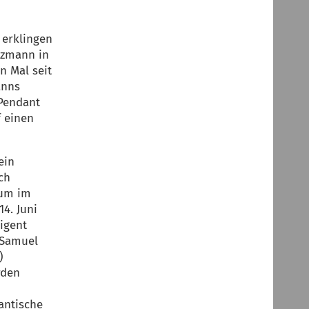
.
 erklingen
tzmann in
n Mal seit
anns
 Pendant
f einen
ein
ch
vum im
4. Juni
igent
 Samuel
)
rden
n
antische