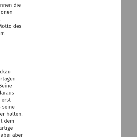
önnen die
tionen
.
Motto des
im
ickau
ertagen
 Seine
daraus
 erst
s seine
er halten.
it dem
artige
dabei aber