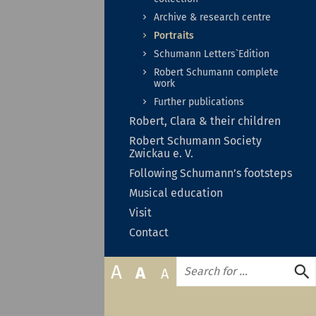
zuklapp
Archive & research centre
Portraits
Schumann Letters`Edition
Robert Schumann complete
work
Further publications
Unter
Robert, Clara & their children
auf-
Un
Robert Schumann Society
oder
au
Zwickau e. V.
zukla
od
Following Schumann’s footsteps
zu
Untermenü
Musical education
auf-
Untermenü
Visit
oder
auf-
zuklappen
Contact
oder
zuklappen
Search
A
A
A