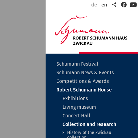
Share
de
en
Faceb
Y
Wel
to
Zwi
the
city
of
Rob
Sch
Untermenü
Schumann Festival
auf-
Schumann News & Events
oder
zuklappen
Untermenü
Competitions & Awards
auf-
Untermen
Robert Schumann House
oder
auf-
zuklappen
Untermenü
Exhibitions
oder
auf-
zuklappen
Untermenü
Living museum
oder
auf-
zuklappen
Concert Hall
oder
zuklappen
Unterme
Collection and research
auf-
History of the Zwickau
oder
collection