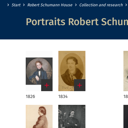
Start
Robert Schumann House
Collection and research
Portraits Robert Sch
1826
1834
18
Link
Link
Li
to
to
to
big
big
bi
image
image
i
version
version
ve