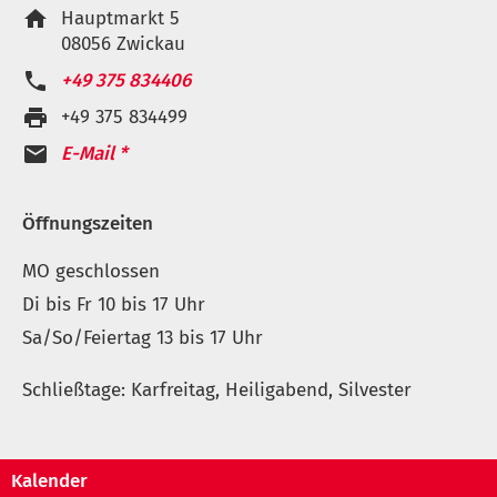
P
Hauptmarkt 5
o
08056 Zwickau
s
Kontakt
T
+49 375 834406
t
aufnehmen
e
F
+49 375 834499
a
l
a
n
E-Mail *
e
x:
s
f
c
o
h
Öffnungszeiten
n
r
n
MO geschlossen
i
u
f
Zusatzinformationen
Di bis Fr 10 bis 17 Uhr
m
t
m
Zusatzinformationen
Sa/So/Feiertag 13 bis 17 Uhr
e
Zusatzinformationen
r:
Schließtage: Karfreitag, Heiligabend, Silvester
Kalender