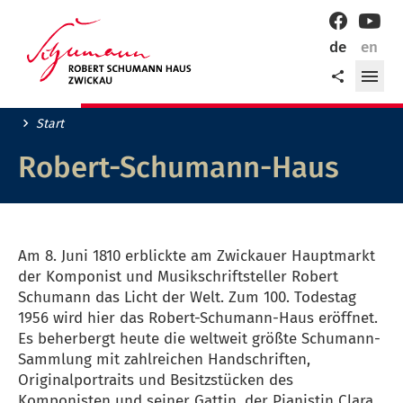
Willkommen
Facebook
YouT
in
de
en
der
Me
Teilen
Robert-
öff
Schumann-
Stadt
Start
Zwickau!
Robert-Schumann-Haus
Am 8. Juni 1810 erblickte am Zwickauer Hauptmarkt
der Kom­ponist und Musikschriftsteller Robert
Schumann das Licht der Welt. Zum 100. Todestag
1956 wird hier das Robert-Schumann-Haus eröffnet.
Es beherbergt heute die weltweit größte Schumann-
Sammlung mit zahlreichen Handschriften,
Originalportraits und Besitzstücken des
Komponisten und seiner Gattin, der Pianistin Clara