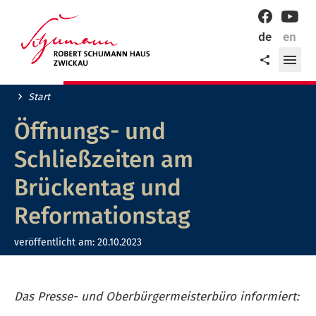
Willkommen
Facebook
YouT
in
de
en
der
Me
Teilen
Robert-
öff
Schumann-
Stadt
Start
Zwickau!
Öffnungs- und
Schließzeiten am
Brückentag und
Reformationstag
veröffentlicht am:
20.10.2023
Das Presse- und Oberbürgermeisterbüro informiert: