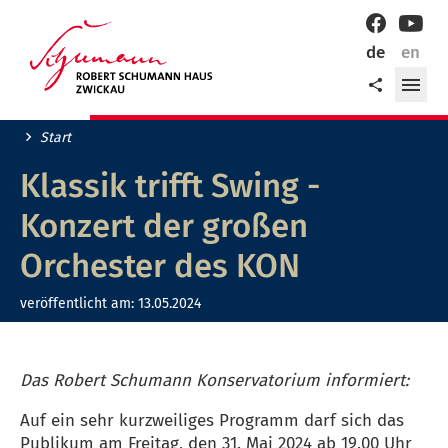
Willkommen
Facebook
YouT
in
de
en
der
Me
Teilen
Robert-
öff
Schumann-
Stadt
Start
Zwickau!
Klassik trifft Swing -
Konzert der großen
Orchester des KON
veröffentlicht am:
13.05.2024
Das Robert Schumann Konservatorium informiert:
Auf ein sehr kurzweiliges Programm darf sich das
Publikum am Freitag, den 31. Mai 2024 ab 19.00 Uhr