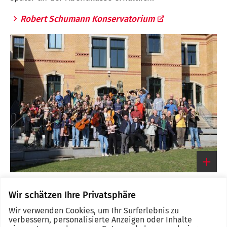
Robert Schumann Konservatorium
Das Jugendsinfonieorchester und die Big Band des KON
gestalten am 31. Mai ein kurzweiliges Konzert.
Wir schätzen Ihre Privatsphäre
Link
zum
Wir verwenden Cookies, um Ihr Surferlebnis zu
großen
verbessern, personalisierte Anzeigen oder Inhalte