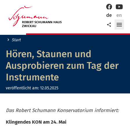
Willkommen
Facebook
YouT
in
de
en
der
Me
Teilen
Robert-
öff
Schumann-
Stadt
Start
Zwickau!
Hören, Staunen und
Ausprobieren zum Tag der
Instrumente
veröffentlicht am:
12.05.2025
Das Robert Schumann Konservatorium informiert:
Klingendes KON am 24. Mai