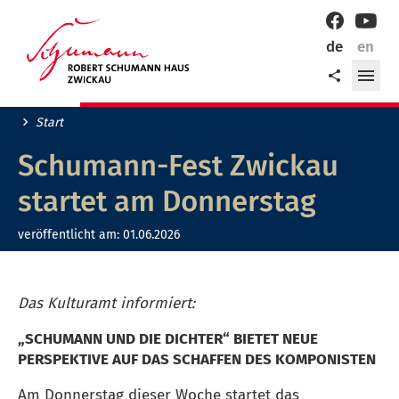
Willkommen
Facebook
YouT
in
de
en
der
Me
Teilen
Robert-
öff
Schumann-
Stadt
Start
Zwickau!
Schumann-Fest Zwickau
startet am Donnerstag
veröffentlicht am:
01.06.2026
Das Kulturamt informiert:
„SCHUMANN UND DIE DICHTER“ BIETET NEUE
PERSPEKTIVE AUF DAS SCHAFFEN DES KOMPONISTEN
Am Donnerstag dieser Woche startet das