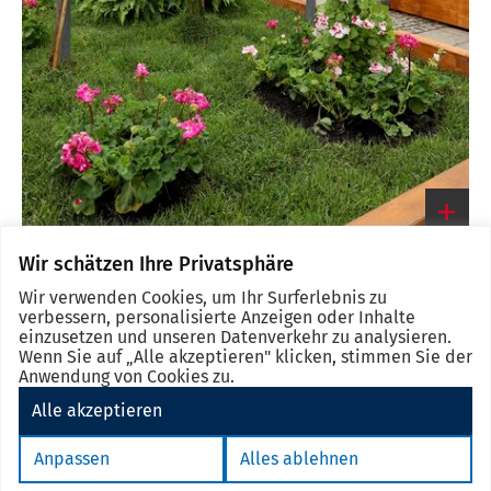
Impressionen der Bepflanzung des Denkmals
Wir schätzen Ihre Privatsphäre
Link
zum
Wir verwenden Cookies, um Ihr Surferlebnis zu
großen
verbessern, personalisierte Anzeigen oder Inhalte
Bild
einzusetzen und unseren Datenverkehr zu analysieren.
Wenn Sie auf „Alle akzeptieren" klicken, stimmen Sie der
Anwendung von Cookies zu.
Alle akzeptieren
Impressum
Datenschutz
Barrierefreiheit
eSignatur
Anpassen
Alles ablehnen
Cookie Einstellungen