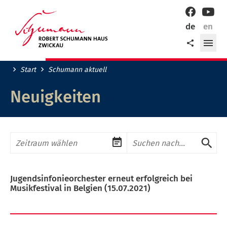
Willkommen
Facebook
YouT
in
de
en
der
Me
Teilen
Robert-
öff
Schumann-
Stadt
Start
Schumann aktuell
Zwickau!
Neuigkeiten
Zeitraum
Suchbegriff
Su
abs
Jugendsinfonieorchester erneut erfolgreich bei
Musikfestival in Belgien
(15.07.2021)