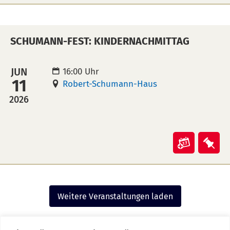
"Schum
"Sc
Fest:
Fest
Melodr
Mel
SCHUMANN-FEST: KINDERNACHMITTAG
und
und
Lesung"
Les
in
auf
JUN
16:00 Uhr
11
Kalende
Mer
Robert-Schumann-Haus
übertra
leg
2026
(ical)>
Veranst
Ver
"Schum
"Sc
Fest:
Fest
Kindern
Kin
Weitere Veranstaltungen laden
in
auf
Kalende
Mer