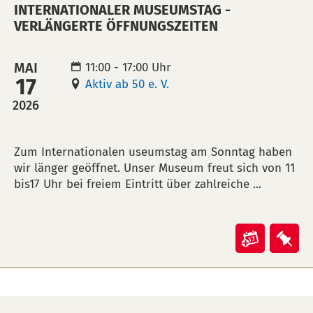
INTERNATIONALER MUSEUMSTAG -
Dichter"
Dic
VERLÄNGERTE ÖFFNUNGSZEITEN
in
auf
Kalende
Mer
MAI
11:00 - 17:00 Uhr
übertra
leg
17
Aktiv ab 50 e. V.
(ical)>
2026
BESCHREIBUNG
Zum Internationalen useumstag am Sonntag haben
wir länger geöffnet. Unser Museum freut sich von 11
bis17 Uhr bei freiem Eintritt über zahlreiche ...
Veranst
Ver
"Interna
"In
Museum
Mus
-
-