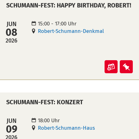
SCHUMANN-FEST: HAPPY BIRTHDAY, ROBERT!
der
der
offenen
off
Tür"
Tür
JUN
15:00 - 17:00 Uhr
08
in
auf
Robert-Schumann-Denkmal
Kalende
Mer
2026
übertra
leg
(ical)>
Veranst
Ver
"Schum
"Sc
Fest:
Fest
Happy
Hap
SCHUMANN-FEST: KONZERT
birthday
bir
Robert!"
Rob
in
auf
JUN
18:00 Uhr
09
Kalende
Mer
Robert-Schumann-Haus
übertra
leg
2026