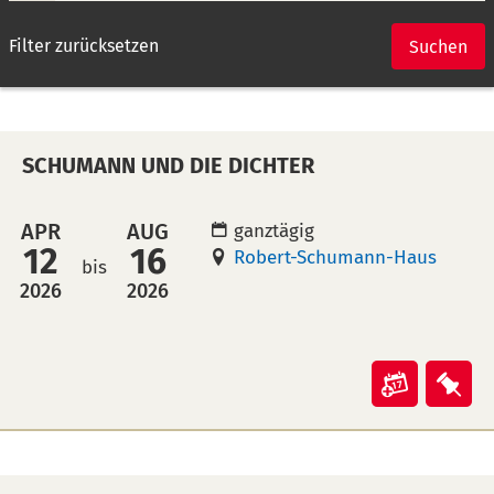
Filter zurücksetzen
Suchen
SCHUMANN UND DIE DICHTER
APR
AUG
ganztägig
12
16
Robert-Schumann-Haus
bis
2026
2026
Veranst
Ver
"Schum
"Sc
und
und
die
die