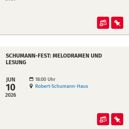
(ical)>
Veranst
Ver
"Schum
"Sc
Fest:
Fest
KONzert
KON
SCHUMANN-FEST: MELODRAMEN UND
in
auf
LESUNG
Kalende
Mer
übertra
leg
JUN
18:00 Uhr
(ical)>
10
Robert-Schumann-Haus
2026
Veranst
Ver