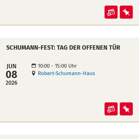
Veranst
Ver
"Schum
"Sc
Fest:
Fest
Klavier
Kla
SCHUMANN-FEST: TAG DER OFFENEN TÜR
in
auf
Kalende
Mer
übertra
leg
JUN
10:00 - 15:00 Uhr
08
(ical)>
Robert-Schumann-Haus
2026
Veranst
Ver
"Schum
"Sc
Fest:
Fest
Tag
Tag