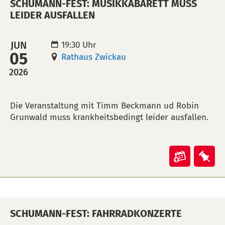
SCHUMANN-FEST: MUSIKKABARETT MUSS
verlänge
ver
LEIDER AUSFALLEN
Öffnung
Öff
in
auf
JUN
19:30 Uhr
Kalende
Mer
05
Rathaus Zwickau
übertra
leg
2026
(ical)>
BESCHREIBUNG
Die Veranstaltung mit Timm Beckmann ud Robin
Grunwald muss krankheitsbedingt leider ausfallen.
Veranst
Ver
"Schum
"Sc
Fest:
Fest
Musikka
Mus
SCHUMANN-FEST: FAHRRADKONZERTE
muss
mu