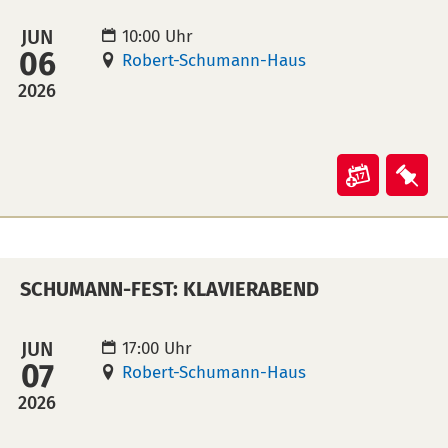
leider
leid
ausfalle
aus
JUN
10:00 Uhr
06
in
auf
Robert-Schumann-Haus
Kalende
Mer
2026
übertra
leg
(ical)>
Veranst
Ver
"Schum
"Sc
Fest:
Fest
Fahrrad
Fah
SCHUMANN-FEST: KLAVIERABEND
in
auf
Kalende
Mer
übertra
leg
JUN
17:00 Uhr
07
(ical)>
Robert-Schumann-Haus
2026