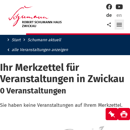
Willkommen
Facebook
YouT
in
de
en
der
Me
Teilen
Robert-
öff
Schumann-
Stadt
Start
Schumann aktuell
Zwickau!
alle Veranstaltungen anzeigen
Ihr Merkzettel für
Veranstaltungen in Zwickau
0
Veranstaltungen
Sie haben keine Veranstaltungen auf Ihrem Merkzettel.
Merkz
No
Se
event
d