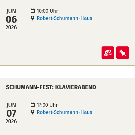
leider
leid
ausfalle
aus
JUN
10:00 Uhr
06
in
auf
Robert-Schumann-Haus
Kalende
Mer
2026
übertra
leg
(ical)>
Veranst
Ver
"Schum
"Sc
Fest:
Fest
Fahrrad
Fah
SCHUMANN-FEST: KLAVIERABEND
in
auf
Kalende
Mer
übertra
leg
JUN
17:00 Uhr
07
(ical)>
Robert-Schumann-Haus
2026