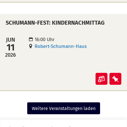
"Schum
"Sc
Fest:
Fest
Melodr
Mel
SCHUMANN-FEST: KINDERNACHMITTAG
und
und
Lesung"
Les
in
auf
JUN
16:00 Uhr
11
Kalende
Mer
Robert-Schumann-Haus
übertra
leg
2026
(ical)>
Veranst
Ver
"Schum
"Sc
Fest:
Fest
Kindern
Kin
Weitere Veranstaltungen laden
in
auf
Kalende
Mer