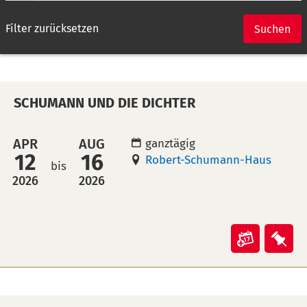
Filter zurücksetzen
Suchen
SCHUMANN UND DIE DICHTER
APR
AUG
ganztägig
12
16
Robert-Schumann-Haus
bis
2026
2026
Veranst
Ver
"Schum
"Sc
und
und
die
die