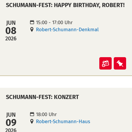
SCHUMANN-FEST: HAPPY BIRTHDAY, ROBERT!
der
der
offenen
off
Tür"
Tür
JUN
15:00 - 17:00 Uhr
08
in
auf
Robert-Schumann-Denkmal
Kalende
Mer
2026
übertra
leg
(ical)>
Veranst
Ver
"Schum
"Sc
Fest:
Fest
Happy
Hap
SCHUMANN-FEST: KONZERT
birthday
bir
Robert!"
Rob
in
auf
JUN
18:00 Uhr
09
Kalende
Mer
Robert-Schumann-Haus
übertra
leg
2026