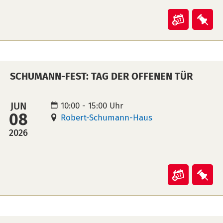
Veranst
Ver
"Schum
"Sc
Fest:
Fest
Klavier
Kla
SCHUMANN-FEST: TAG DER OFFENEN TÜR
in
auf
Kalende
Mer
übertra
leg
JUN
10:00 - 15:00 Uhr
08
(ical)>
Robert-Schumann-Haus
2026
Veranst
Ver
"Schum
"Sc
Fest:
Fest
Tag
Tag