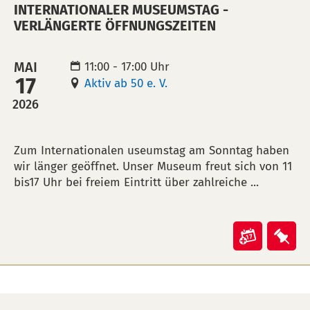
INTERNATIONALER MUSEUMSTAG -
Dichter"
Dic
VERLÄNGERTE ÖFFNUNGSZEITEN
in
auf
Kalende
Mer
MAI
11:00 - 17:00 Uhr
übertra
leg
17
Aktiv ab 50 e. V.
(ical)>
2026
BESCHREIBUNG
Zum Internationalen useumstag am Sonntag haben
wir länger geöffnet. Unser Museum freut sich von 11
bis17 Uhr bei freiem Eintritt über zahlreiche ...
Veranst
Ver
"Interna
"In
Museum
Mus
-
-