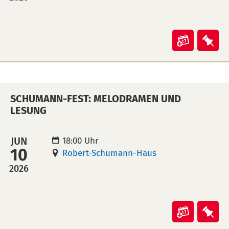
(ical)>
Veranst
Ver
"Schum
"Sc
Fest:
Fest
KONzert
KON
SCHUMANN-FEST: MELODRAMEN UND
in
auf
LESUNG
Kalende
Mer
übertra
leg
JUN
18:00 Uhr
(ical)>
10
Robert-Schumann-Haus
2026
Veranst
Ver