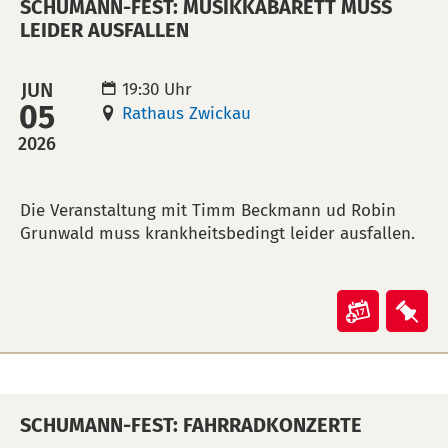
SCHUMANN-FEST: MUSIKKABARETT MUSS
verlänge
ver
LEIDER AUSFALLEN
Öffnung
Öff
in
auf
JUN
19:30 Uhr
Kalende
Mer
05
Rathaus Zwickau
übertra
leg
2026
(ical)>
BESCHREIBUNG
Die Veranstaltung mit Timm Beckmann ud Robin
Grunwald muss krankheitsbedingt leider ausfallen.
Veranst
Ver
"Schum
"Sc
Fest:
Fest
Musikka
Mus
SCHUMANN-FEST: FAHRRADKONZERTE
muss
mu