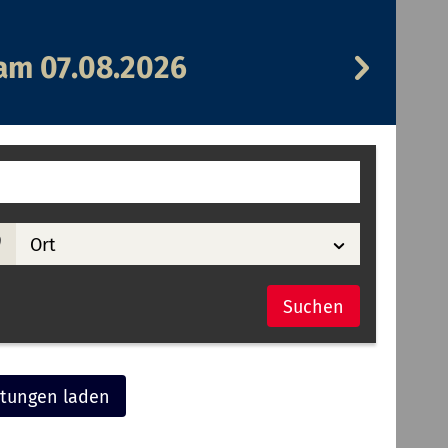
Veransta
 am
07.08.2026
am
08.08.202
Ort
Suchen
ltungen laden