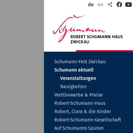
Teilen
de
en
Faceb
Y
ltungen
Wil
in
6
der
Rob
Sch
Sta
Zwi
Untermenü
Schumann-Fest Zwickau
auf-
Untermenü
Schumann aktuell
oder
auf-
zuklappen
Veranstaltungen
oder
zuklappen
Neuigkeiten
Untermenü
Wettbewerbe & Preise
auf-
Untermenü
Robert-Schumann-Haus
oder
auf-
zuklappen
Unterme
Robert, Clara & die Kinder
oder
auf-
zuklappen
Unt
Robert-Schumann-Gesellschaft
oder
auf-
zuklappe
Auf Schumanns Spuren
oder