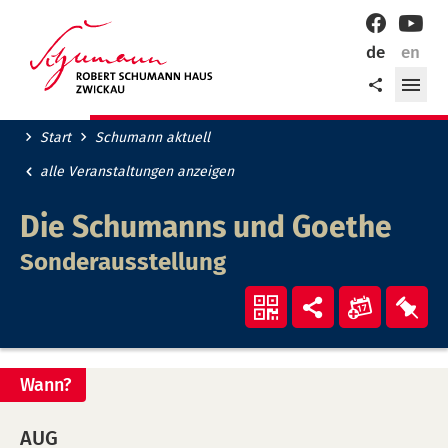
Willkommen
Facebook
YouT
in
de
en
der
Me
Teilen
Robert-
öff
Schumann-
Stadt
Start
Schumann aktuell
Zwickau!
alle Veranstaltungen anzeigen
Die Schumanns und Goethe
Sonderausstellung
Veranst
Ver
QR-
Teilen
"Die
"Di
Code
Schuma
Sch
anzeigen
Wann?
und
und
Goethe"
Goe
AUG