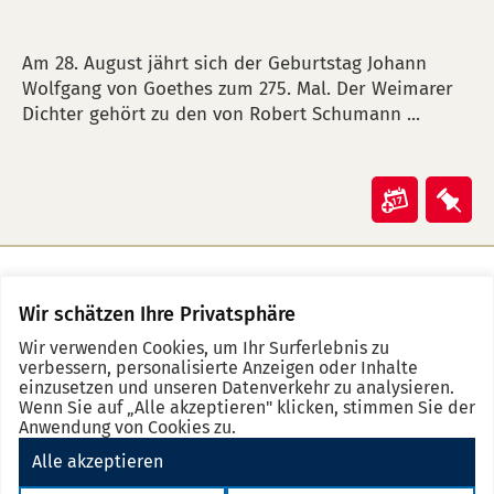
BESCHREIBUNG
Am 28. August jährt sich der Geburtstag Johann
Wolfgang von Goethes zum 275. Mal. Der Weimarer
Dichter gehört zu den von Robert Schumann ...
Veranst
Ver
"Die
"Di
Schuma
Sch
und
und
Wir schätzen Ihre Privatsphäre
Merkz
No
Se
Goethe"
Goe
Wir verwenden Cookies, um Ihr Surferlebnis zu
event
d
in
auf
verbessern, personalisierte Anzeigen oder Inhalte
in
Kalende
Mer
einzusetzen und unseren Datenverkehr zu analysieren.
Wenn Sie auf „Alle akzeptieren" klicken, stimmen Sie der
the
übertra
leg
Anwendung von Cookies zu.
note
(ical)>
Alle akzeptieren