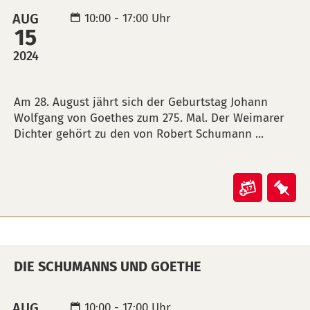
Kalende
Mer
AUG
10:00 - 17:00 Uhr
15
übertra
leg
(ical)>
2024
BESCHREIBUNG
Am 28. August jährt sich der Geburtstag Johann
Wolfgang von Goethes zum 275. Mal. Der Weimarer
Dichter gehört zu den von Robert Schumann ...
Veranst
Ver
"Die
"Di
Schuma
Sch
und
und
DIE SCHUMANNS UND GOETHE
Goethe"
Goe
in
auf
Kalende
Mer
AUG
10:00 - 17:00 Uhr