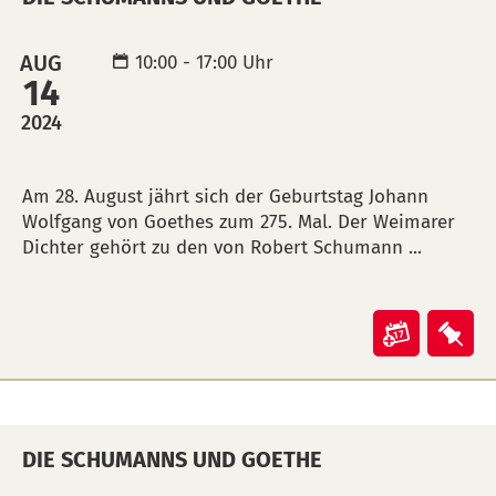
AUG
10:00 - 17:00 Uhr
14
2024
BESCHREIBUNG
Am 28. August jährt sich der Geburtstag Johann
Wolfgang von Goethes zum 275. Mal. Der Weimarer
Dichter gehört zu den von Robert Schumann ...
Veranst
Ver
"Die
"Di
Schuma
Sch
und
und
DIE SCHUMANNS UND GOETHE
Goethe"
Goe
in
auf