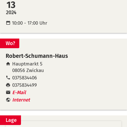
in
auf
13
Kalende
Mer
2024
übertra
leg
10:00 - 17:00 Uhr
(ical)>
Wo?
Robert-Schumann-Haus
Hauptmarkt 5
08056
Zwickau
Tel:
0375834406
Fax:
0375834499
E-Mail
Internet
Lage