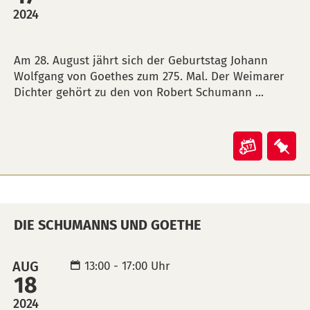
(ical)>
2024
BESCHREIBUNG
Am 28. August jährt sich der Geburtstag Johann
Wolfgang von Goethes zum 275. Mal. Der Weimarer
Dichter gehört zu den von Robert Schumann ...
Veranst
Ver
"Die
"Di
Schuma
Sch
und
und
DIE SCHUMANNS UND GOETHE
Goethe"
Goe
in
auf
Kalende
Mer
AUG
13:00 - 17:00 Uhr
18
übertra
leg
(ical)>
2024