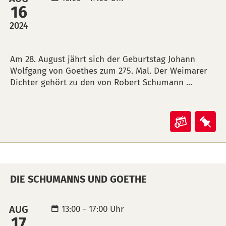
16
übertra
leg
(ical)>
2024
BESCHREIBUNG
Am 28. August jährt sich der Geburtstag Johann
Wolfgang von Goethes zum 275. Mal. Der Weimarer
Dichter gehört zu den von Robert Schumann ...
Veranst
Ver
"Die
"Di
Schuma
Sch
und
und
DIE SCHUMANNS UND GOETHE
Goethe"
Goe
in
auf
Kalende
Mer
AUG
13:00 - 17:00 Uhr
17
übertra
leg