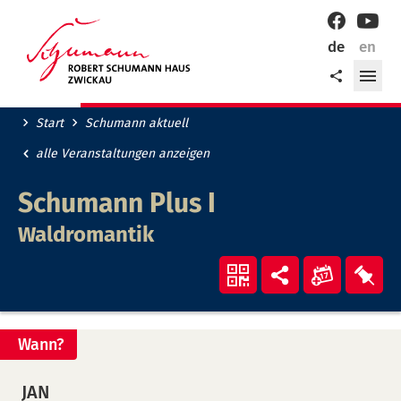
Willkommen
Facebook
YouT
in
de
en
der
Me
Teilen
Robert-
öff
Schumann-
Stadt
Start
Schumann aktuell
Zwickau!
alle Veranstaltungen anzeigen
Schumann Plus I
Waldromantik
Veranst
Ver
QR-
Teilen
"Schum
"Sc
Code
Plus
Plu
anzeigen
Wann?
I"
I"
in
auf
JAN