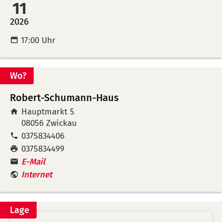
Kalende
Mer
11
übertra
leg
2026
(ical)>
17:00 Uhr
Wo?
Robert-Schumann-Haus
Hauptmarkt 5
08056
Zwickau
Tel:
0375834406
Fax:
0375834499
E-Mail
Internet
Lage