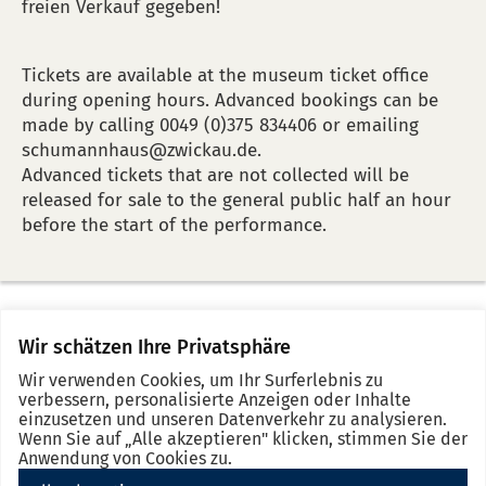
freien Verkauf gegeben!
Tickets are available at the museum ticket office
during opening hours. Advanced bookings can be
made by calling 0049 (0)375 834406 or emailing
schumannhaus@zwickau.de.
Advanced tickets that are not collected will be
released for sale to the general public half an hour
before the start of the performance.
Wir schätzen Ihre Privatsphäre
Merkz
No
Se
Wir verwenden Cookies, um Ihr Surferlebnis zu
event
d
verbessern, personalisierte Anzeigen oder Inhalte
in
einzusetzen und unseren Datenverkehr zu analysieren.
Wenn Sie auf „Alle akzeptieren" klicken, stimmen Sie der
the
Anwendung von Cookies zu.
note