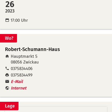
Kalende
Mer
26
übertra
leg
2023
(ical)>
17:00 Uhr
Wo?
Robert-Schumann-Haus
Hauptmarkt 5
08056
Zwickau
Tel:
0375834406
Fax:
0375834499
E-Mail
Internet
Lage