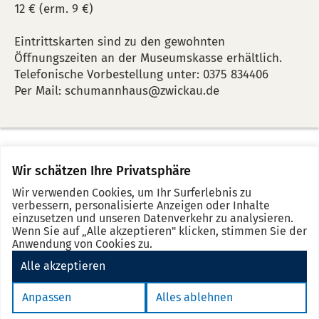
12 € (erm. 9 €)
Eintrittskarten sind zu den gewohnten
Öffnungszeiten an der Museumskasse erhältlich.
Telefonische Vorbestellung unter: 0375 834406
Per Mail: schumannhaus@zwickau.de
Wir schätzen Ihre Privatsphäre
Merkz
No
Se
Wir verwenden Cookies, um Ihr Surferlebnis zu
event
d
verbessern, personalisierte Anzeigen oder Inhalte
in
einzusetzen und unseren Datenverkehr zu analysieren.
Wenn Sie auf „Alle akzeptieren" klicken, stimmen Sie der
the
Anwendung von Cookies zu.
note
Alle akzeptieren
Impressum
Datenschutz
Barrierefreiheit
eSignatur
Anpassen
Alles ablehnen
Cookie Einstellungen