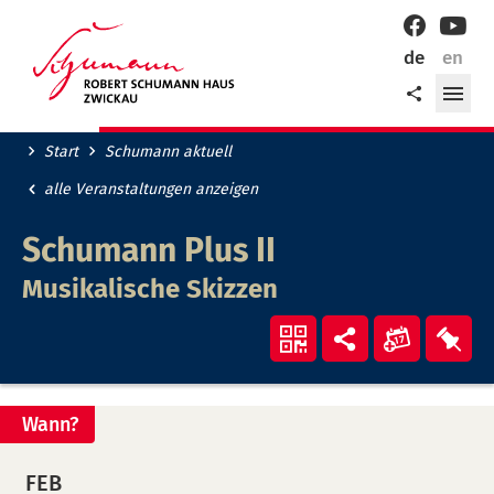
Willkommen
Facebook
YouT
in
de
en
der
Me
Teilen
Robert-
öff
Schumann-
Stadt
Start
Schumann aktuell
Zwickau!
alle Veranstaltungen anzeigen
Schumann Plus II
Musikalische Skizzen
Veranst
Ver
QR-
Teilen
"Schum
"Sc
Code
Plus
Plu
anzeigen
Wann?
II"
II"
in
auf
FEB