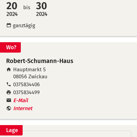
Kalende
Mer
20
30
bis
übertra
leg
2024
2024
(ical)>
ganztägig
Wo?
Robert-Schumann-Haus
Hauptmarkt 5
08056
Zwickau
Tel:
0375834406
Fax:
0375834499
E-Mail
Internet
Lage