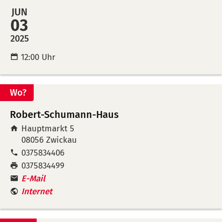
des
des
JUN
Monats
Mon
03
in
auf
2025
Kalende
Mer
12:00 Uhr
übertra
leg
(ical)>
Wo?
Robert-Schumann-Haus
Hauptmarkt 5
08056
Zwickau
Tel:
0375834406
Fax:
0375834499
E-Mail
Internet