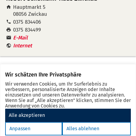
Hauptmarkt 5
08056
Zwickau
Tel:
0375 834406
Fax:
0375 834499
E-Mail
Internet
Wir schätzen Ihre Privatsphäre
Merkz
No
Se
Wir verwenden Cookies, um Ihr Surferlebnis zu
event
d
verbessern, personalisierte Anzeigen oder Inhalte
in
einzusetzen und unseren Datenverkehr zu analysieren.
Wenn Sie auf „Alle akzeptieren" klicken, stimmen Sie der
the
Anwendung von Cookies zu.
note
Alle akzeptieren
Impressum
Datenschutz
Barrierefreiheit
eSignatur
Anpassen
Alles ablehnen
Cookie Einstellungen