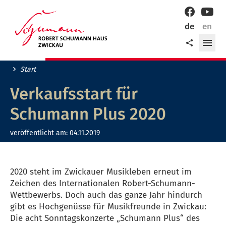
Willkommen
Facebook
YouT
in
de
en
der
Me
Teilen
Robert-
öff
Schumann-
Stadt
Start
Zwickau!
Verkaufsstart für
Schumann Plus 2020
veröffentlicht am:
04.11.2019
2020 steht im Zwickauer Musikleben erneut im
Zeichen des Internationalen Robert-Schumann-
Wettbewerbs. Doch auch das ganze Jahr hindurch
gibt es Hochgenüsse für Musikfreunde in Zwickau:
Die acht Sonntagskonzerte „Schumann Plus“ des