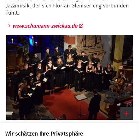
Jazzmusik, der sich Florian Glemser eng verbunden
fühlt.
www.schumann-zwickau.de
Vokalensemble Musikhochschule Karlsruhe (letztes
Schumann-Plus-Konzert am 3.11.2019)
Wir schätzen Ihre Privatsphäre
Link