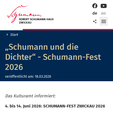
Willkommen
Facebook
YouT
in
de
en
der
Me
Teilen
Robert-
öff
Schumann-
Stadt
Start
Zwickau!
„Schumann und die
Dichter“ - Schumann-Fest
2026
veröffentlicht am:
18.03.2026
Das Kulturamt informiert:
4. bis 14. Juni 2026: SCHUMANN-FEST ZWICKAU 2026