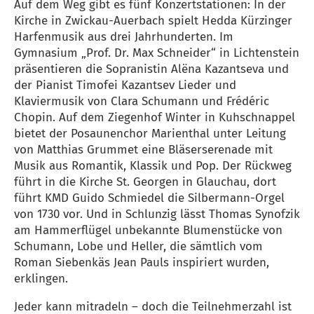
Auf dem Weg gibt es fünf Konzertstationen: In der
Kirche in Zwickau-Auerbach spielt Hedda Kürzinger
Harfenmusik aus drei Jahrhunderten. Im
Gymnasium „Prof. Dr. Max Schneider“ in Lichtenstein
präsentieren die Sopranistin Alëna Kazantseva und
der Pianist Timofei Kazantsev Lieder und
Klaviermusik von Clara Schumann und Frédéric
Chopin. Auf dem Ziegenhof Winter in Kuhschnappel
bietet der Posaunenchor Marienthal unter Leitung
von Matthias Grummet eine Bläserserenade mit
Musik aus Romantik, Klassik und Pop. Der Rückweg
führt in die Kirche St. Georgen in Glauchau, dort
führt KMD Guido Schmiedel die Silbermann-Orgel
von 1730 vor. Und in Schlunzig lässt Thomas Synofzik
am Hammerflügel unbekannte Blumenstücke von
Schumann, Lobe und Heller, die sämtlich vom
Roman Siebenkäs Jean Pauls inspiriert wurden,
erklingen.
Jeder kann mitradeln – doch die Teilnehmerzahl ist