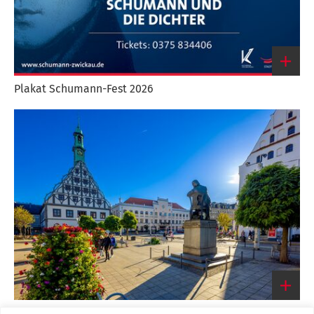
Plakat Schumann-Fest 2026
Link
zum
großen
Bild
Robert Schumann-Denkmal mit Gewandhaus und