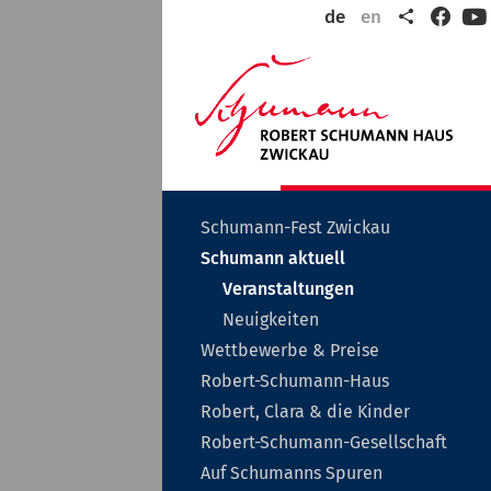
Teilen
de
en
Faceb
Y
ltungen
Wil
in
der
Rob
Sch
Sta
Zwi
Untermenü
Schumann-Fest Zwickau
auf-
Untermenü
Schumann aktuell
oder
auf-
zuklappen
Veranstaltungen
oder
zuklappen
Neuigkeiten
Untermenü
Wettbewerbe & Preise
auf-
Untermenü
Robert-Schumann-Haus
oder
auf-
zuklappen
Unterme
Robert, Clara & die Kinder
oder
auf-
zuklappen
Unt
Robert-Schumann-Gesellschaft
oder
auf-
tung
zuklappe
Auf Schumanns Spuren
oder